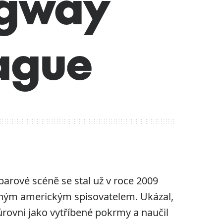
gway
ague
arové scéně se stal už v roce 2009
avným americkým spisovatelem. Ukázal,
úrovni jako vytříbené pokrmy a naučil