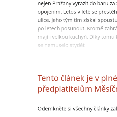
nejen Pražany vyrazit do baru za
opojením. Letos v létě se přestě
ulice. Jeho tým tím získal spous
po letech posunout. Kromě zahrádk
mají i velkou kuchyň. Díky tomu k
se nemuselo stydět
Tento článek je v pl
předplatitelům Měsíč
Odemkněte si všechny články z