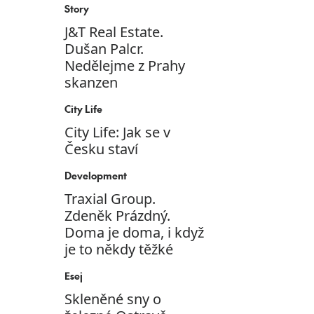
Story
J&T Real Estate.
Dušan Palcr.
Nedělejme z Prahy
skanzen
City Life
City Life: Jak se v
Česku staví
Development
Traxial Group.
Zdeněk Prázdný.
Doma je doma, i když
je to někdy těžké
Esej
Skleněné sny o