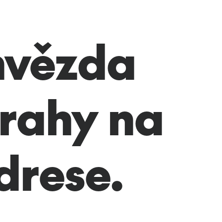
hvězda
Prahy na
drese.