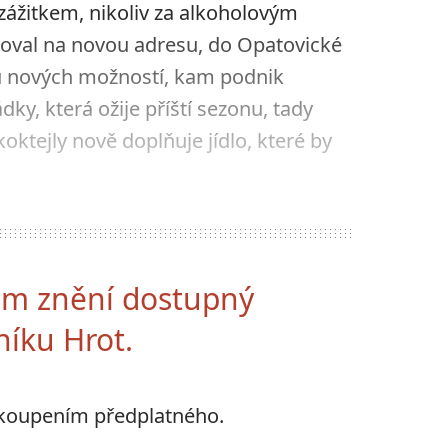
 zážitkem, nikoliv za alkoholovým
hoval na novou adresu, do Opatovické
tu nových možností, kam podnik
y, která ožije příští sezonu, tady
oktejly nově doplňuje jídlo, které by
ném znění dostupný
níku Hrot.
akoupením předplatného.