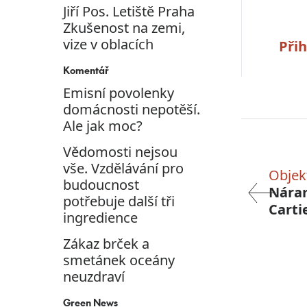
Jiří Pos. Letiště Praha
Zkušenost na zemi,
vize v oblacích
Přih
Komentář
Emisní povolenky
domácnosti nepotěší.
Ale jak moc?
Vědomosti nejsou
vše. Vzdělávání pro
Objek
budoucnost
Nára
potřebuje další tři
Carti
ingredience
podo
Zákaz brček a
smetánek oceány
neuzdraví
Green News