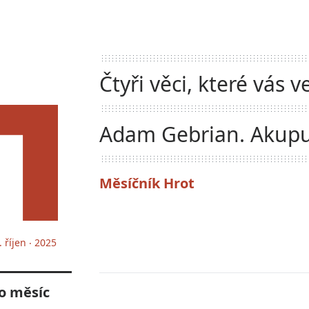
Čtyři věci, které vás v
rozhodně nenaučí
Adam Gebrian. Akup
města
Měsíčník Hrot
. říjen ‧ 2025
o měsíc