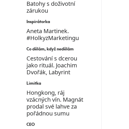
Batohy s doživotní
zárukou
Inspirátorka
Aneta Martinek.
#HolkyzMarketingu
Co dělám, když nedělám
Cestování s dcerou
jako rituál. Joachim
Dvořák, Labyrint
Limitka
Hongkong, ráj
vzácných vín. Magnát
prodal své lahve za
pořádnou sumu
CEO