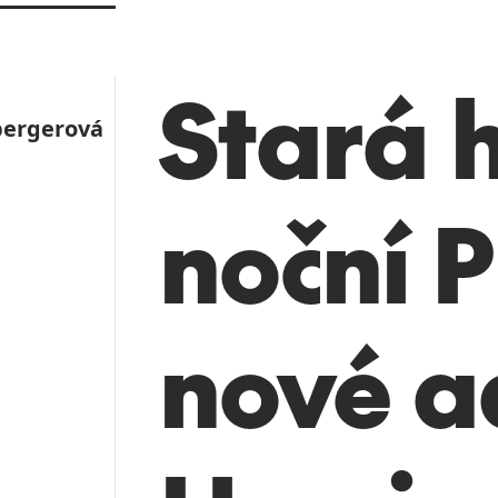
Stará 
bergerová
noční 
nové a