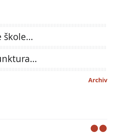
e škole
unktura
Archiv