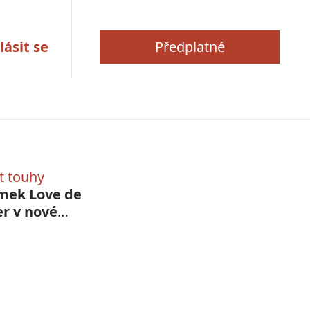
lásit se
Předplatné
t touhy
mek Love de
er v nové
bě