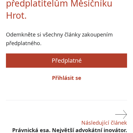
předplatitelům Měsíčníku
Hrot.
Odemkněte si všechny články zakoupením
předplatného.
Předplatné
Přihlásit se
Následující článek
Právnická esa. Největší advokátní inovátor.