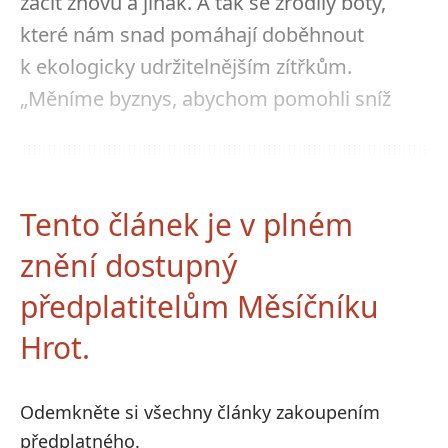
začít znovu a jinak. A tak se zrodily boty,
které nám snad pomáhají doběhnout
k ekologicky udržitelnějším zítřkům.
„Měníme byznys, abychom pomohli sníž
Tento článek je v plném
znění dostupný
předplatitelům Měsíčníku
Hrot.
Odemkněte si všechny články zakoupením
předplatného.