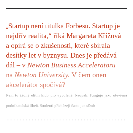
„
Startup není titulka Forbesu. Startup je
nejdřív realita,“ říká Margareta Křížová
a opírá se o zkušenosti, které sbírala
desítky let v byznysu. Dnes je předává
dál – v
Newton Business Acceleratoru
na
Newton University.
V čem onen
akcelerátor spočívá?
Není to žádný elitní klub pro vyvolené. Naopak. Funguje jako otevřená
podnikatelská líheň. Studenti přicházejí často jen s&nb