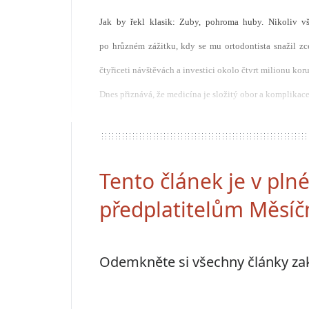
Jak by řekl klasik: Zuby, pohroma huby. Nikoliv vš
po hrůzném zážitku, kdy se mu ortodontista snažil zc
čtyřiceti návštěvách a investici okolo čtvrt milionu kor
Dnes přiznává, že medicína je složitý obor a komplikac
Tento článek je v pl
předplatitelům Měsíč
Odemkněte si všechny články z