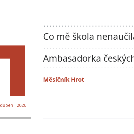
Co mě škola nenaučil
Ambasadorka českých
Ocelová dáma Denisa
Měsíčník Hrot
Materová
. duben ‧ 2026