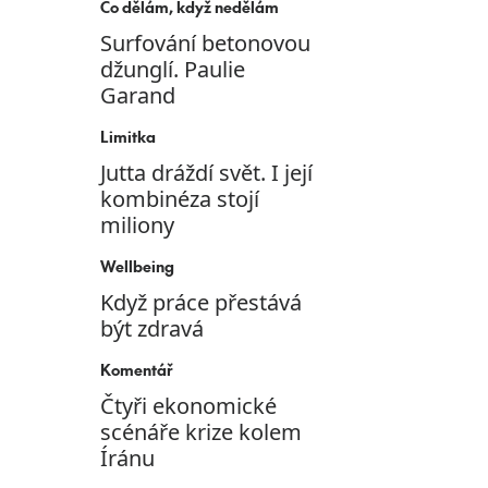
Co dělám, když nedělám
Surfování betonovou
džunglí. Paulie
Garand
Limitka
Jutta dráždí svět. I její
kombinéza stojí
miliony
Wellbeing
Když práce přestává
být zdravá
Komentář
Čtyři ekonomické
scénáře krize kolem
Íránu