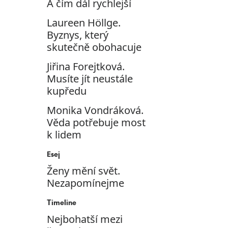
A čím dál rychlejší
Laureen Höllge.
Byznys, který
skutečně obohacuje
Jiřina Forejtková.
Musíte jít neustále
kupředu
Monika Vondráková.
Věda potřebuje most
k lidem
Esej
Ženy mění svět.
Nezapomínejme
Timeline
Nejbohatší mezi