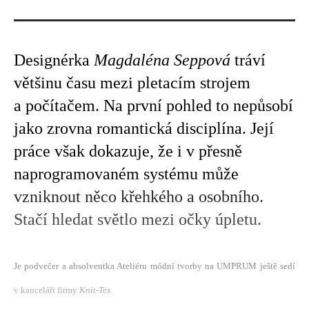
Designérka
Magdaléna Seppová
tráví
většinu času mezi pletacím strojem
a počítačem. Na první pohled to nepůsobí
jako zrovna romantická disciplína. Její
práce však dokazuje, že i v přesně
naprogramovaném systému může
vzniknout něco křehkého a osobního.
Stačí hledat světlo mezi očky úpletu.
Je podvečer a absolventka Ateliéru módní tvorby na UMPRUM ještě sedí
v kanceláři firmy
Knit-Tex
.