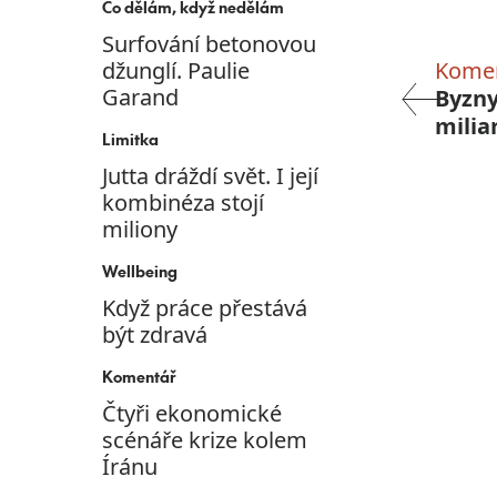
Co dělám, když nedělám
Surfování betonovou
džunglí. Paulie
Kome
Garand
Byzny
milia
Limitka
marke
Jutta dráždí svět. I její
expe
kombinéza stojí
miliony
Wellbeing
Když práce přestává
být zdravá
Komentář
Čtyři ekonomické
scénáře krize kolem
Íránu