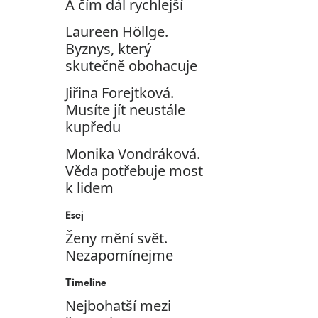
A čím dál rychlejší
Laureen Höllge.
Byznys, který
skutečně obohacuje
Jiřina Forejtková.
Musíte jít neustále
kupředu
Monika Vondráková.
Věda potřebuje most
k lidem
Esej
Ženy mění svět.
Nezapomínejme
Timeline
Nejbohatší mezi