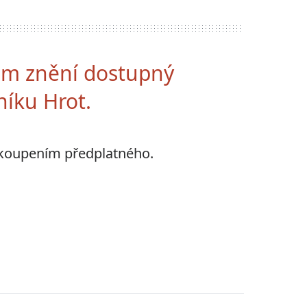
ném znění dostupný
níku Hrot.
akoupením předplatného.