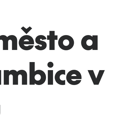
město a
ambice v
u