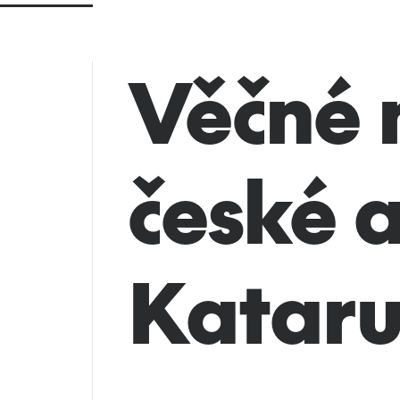
Věčné 
české 
Katar