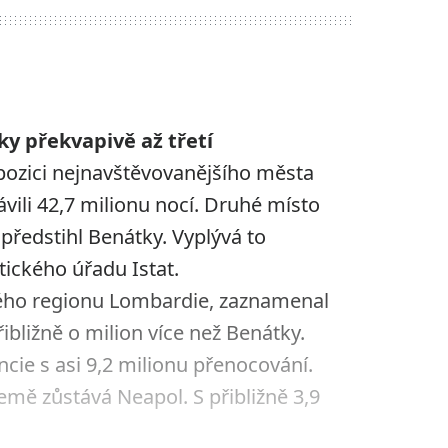
y překvapivě až třetí
 pozici nejnavštěvovanějšího města
rávili 42,7 milionu nocí. Druhé místo
předstihl Benátky. Vyplývá to
stického úřadu Istat.
kého regionu Lombardie, zaznamenal
ibližně o milion více než Benátky.
encie s asi 9,2 milionu přenocování.
země zůstává Neapol. S přibližně 3,9