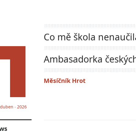
Co mě škola nenaučil
Ambasadorka českých
Ocelová dáma Denisa
Měsíčník Hrot
Materová
. duben ‧ 2026
ws