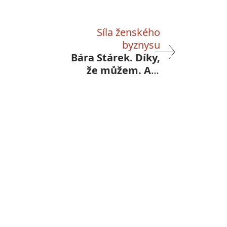
Síla ženského
byznysu
Bára Stárek. Díky,
že můžem. Ale
musíme dávat i
něco zpět