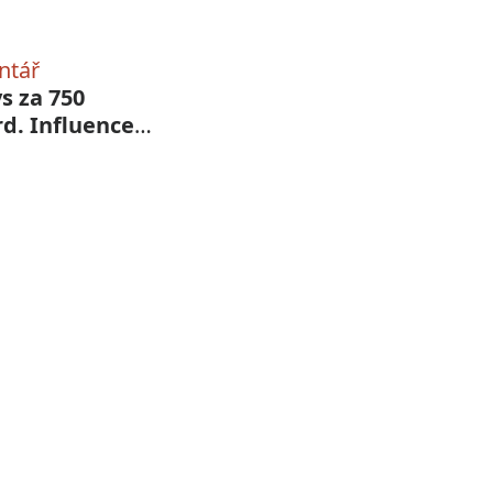
ntář
s za 750
rd. Influencer
ting už není
riment