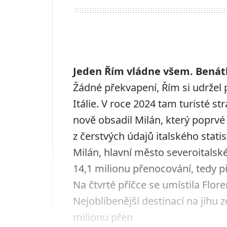
Jeden Řím vládne všem. Benátk
Žádné překvapení, Řím si udržel
Itálie. V roce 2024 tam turisté st
nově obsadil Milán, který poprvé 
z čerstvých údajů italského stati
Milán, hlavní město severoitals
14,1 milionu přenocování, tedy př
Na čtvrté příčce se umístila Flor
Nejoblíbenější destinací na jihu 
milionu přen